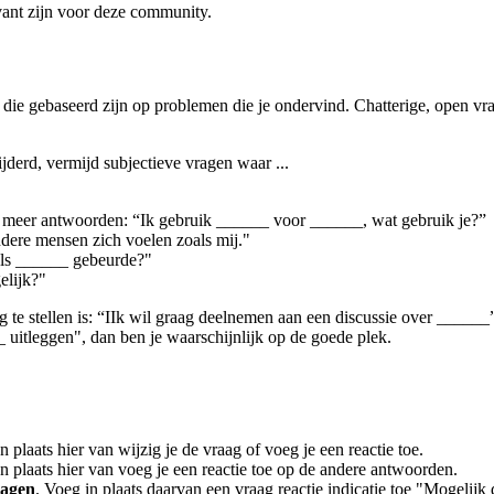
vant zijn voor deze community.
en die gebaseerd zijn op problemen die je ondervind. Chatterige, open
derd, vermijd subjectieve vragen waar ...
t meer antwoorden: “Ik gebruik ______ voor ______, wat gebruik je?”
ndere mensen zich voelen zoals mij."
 als ______ gebeurde?"
elijk?"
 te stellen is: “IIk wil graag deelnemen aan een discussie over ______”,
_ uitleggen", dan ben je waarschijnlijk op de goede plek.
In plaats hier van wijzig je de vraag of voeg je een reactie toe.
In plaats hier van voeg je een reactie toe op de andere antwoorden.
ragen
. Voeg in plaats daarvan een vraag reactie indicatie toe "Mogelijk