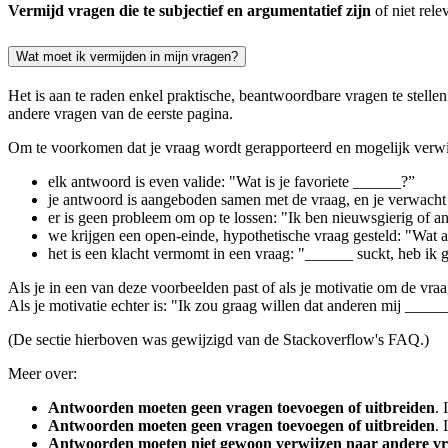
Vermijd vragen die te subjectief en argumentatief zijn
of niet rele
Wat moet ik vermijden in mijn vragen?
Het is aan te raden enkel praktische, beantwoordbare vragen te stell
andere vragen van de eerste pagina.
Om te voorkomen dat je vraag wordt gerapporteerd en mogelijk verwij
elk antwoord is even valide: "Wat is je favoriete ______?”
je antwoord is aangeboden samen met de vraag, en je verwach
er is geen probleem om op te lossen: "Ik ben nieuwsgierig of a
we krijgen een open-einde, hypothetische vraag gesteld: "Wat
het is een klacht vermomt in een vraag: "______ suckt, heb ik g
Als je in een van deze voorbeelden past of als je motivatie om de vraag
Als je motivatie echter is: "Ik zou graag willen dat anderen mij _____
(De sectie hierboven was gewijzigd van de Stackoverflow's FAQ.)
Meer over:
Antwoorden moeten geen vragen toevoegen of uitbreiden
. 
Antwoorden moeten geen vragen toevoegen of uitbreiden
. 
Antwoorden moeten niet gewoon verwijzen naar andere v