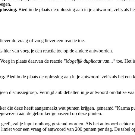
oegen.
lossing.
Bied in de plaats de oplossing aan in je antwoord, zelfs als 
 liever de vraag of voeg liever een reactie toe.
ats hier van voeg je een reactie toe op de andere antwoorden.
 Voeg in plaats daarvan de reactie
"Mogelijk duplicaat van..."
toe. Het i
ng.
Bied in de plaats de oplossing aan in je antwoord, zelfs als het ee
n discussiegroep. Vermijd aub debatten in je antwoord omdat ze vaak 
er die deze heeft aangemaakt wat punten krijgen, genaamd "Karma pu
oegewezen aan de gebruiker gebaseerd op deze punten.
ord geeft, zal je input omhoog gestemd worden. Als het antwoord echter
n limiet voor een vraag of antwoord van 200 punten per dag. De tabel op