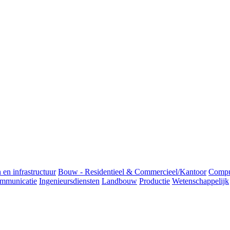
 en infrastructuur
Bouw - Residentieel & Commercieel/Kantoor
Comput
mmunicatie
Ingenieursdiensten
Landbouw
Productie
Wetenschappelijk