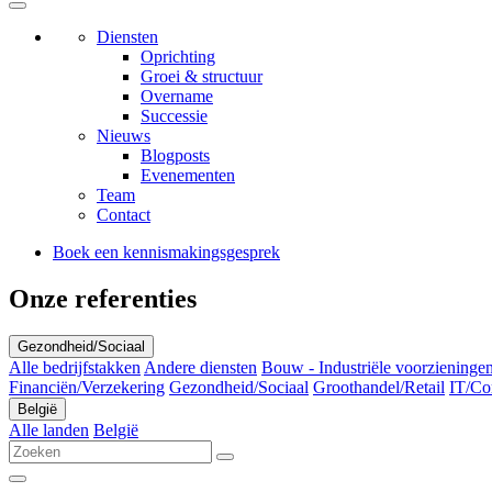
Diensten
Oprichting
Groei & structuur
Overname
Successie
Nieuws
Blogposts
Evenementen
Team
Contact
Boek een kennismakingsgesprek
Onze referenties
Gezondheid/Sociaal
Alle bedrijfstakken
Andere diensten
Bouw - Industriële voorzieningen
Financiën/Verzekering
Gezondheid/Sociaal
Groothandel/Retail
IT/Co
België
Alle landen
België