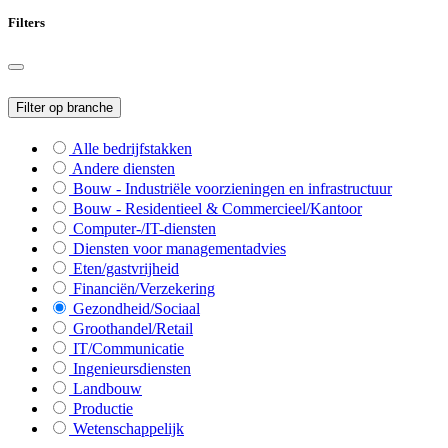
Filters
Filter op branche
Alle bedrijfstakken
Andere diensten
Bouw - Industriële voorzieningen en infrastructuur
Bouw - Residentieel & Commercieel/Kantoor
Computer-/IT-diensten
Diensten voor managementadvies
Eten/gastvrijheid
Financiën/Verzekering
Gezondheid/Sociaal
Groothandel/Retail
IT/Communicatie
Ingenieursdiensten
Landbouw
Productie
Wetenschappelijk