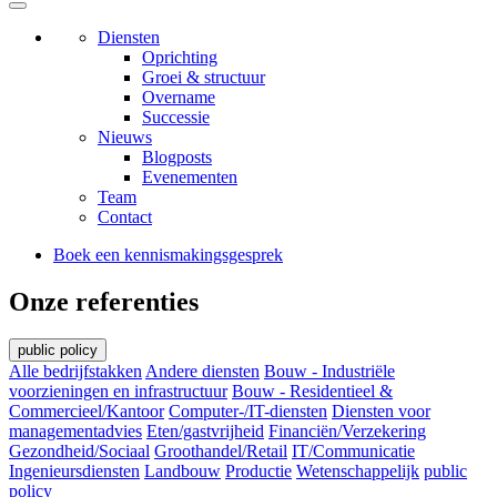
Diensten
Oprichting
Groei & structuur
Overname
Successie
Nieuws
Blogposts
Evenementen
Team
Contact
Boek een kennismakingsgesprek
Onze referenties
public policy
Alle bedrijfstakken
Andere diensten
Bouw - Industriële
voorzieningen en infrastructuur
Bouw - Residentieel &
Commercieel/Kantoor
Computer-/IT-diensten
Diensten voor
managementadvies
Eten/gastvrijheid
Financiën/Verzekering
Gezondheid/Sociaal
Groothandel/Retail
IT/Communicatie
Ingenieursdiensten
Landbouw
Productie
Wetenschappelijk
public
policy