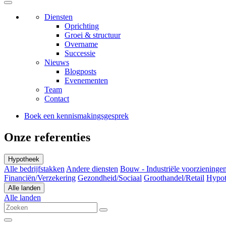
Diensten
Oprichting
Groei & structuur
Overname
Successie
Nieuws
Blogposts
Evenementen
Team
Contact
Boek een kennismakingsgesprek
Onze referenties
Hypotheek
Alle bedrijfstakken
Andere diensten
Bouw - Industriële voorzieningen
Financiën/Verzekering
Gezondheid/Sociaal
Groothandel/Retail
Hypot
Alle landen
Alle landen