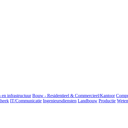
 en infrastructuur
Bouw - Residentieel & Commercieel/Kantoor
Comput
heek
IT/Communicatie
Ingenieursdiensten
Landbouw
Productie
Weten