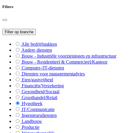
Filters
Filter op branche
Alle bedrijfstakken
Andere diensten
Bouw - Industriële voorzieningen en infrastructuur
Bouw - Residentieel & Commercieel/Kantoor
Computer-/IT-diensten
Diensten voor managementadvies
Eten/gastvrijheid
Financiën/Verzekering
Gezondheid/Sociaal
Groothandel/Retail
Hypotheek
IT/Communicatie
Ingenieursdiensten
Landbouw
Productie