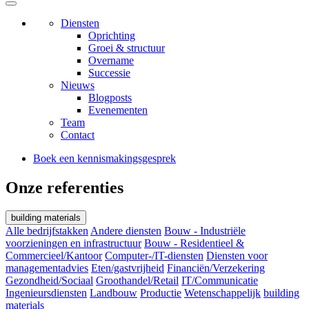
Diensten
Oprichting
Groei & structuur
Overname
Successie
Nieuws
Blogposts
Evenementen
Team
Contact
Boek een kennismakingsgesprek
Onze referenties
building materials
Alle bedrijfstakken
Andere diensten
Bouw - Industriële
voorzieningen en infrastructuur
Bouw - Residentieel &
Commercieel/Kantoor
Computer-/IT-diensten
Diensten voor
managementadvies
Eten/gastvrijheid
Financiën/Verzekering
Gezondheid/Sociaal
Groothandel/Retail
IT/Communicatie
Ingenieursdiensten
Landbouw
Productie
Wetenschappelijk
building
materials